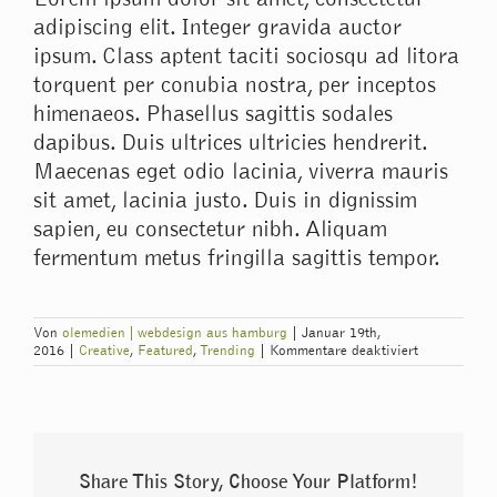
adipiscing elit. Integer gravida auctor
ipsum. Class aptent taciti sociosqu ad litora
torquent per conubia nostra, per inceptos
himenaeos. Phasellus sagittis sodales
dapibus. Duis ultrices ultricies hendrerit.
Maecenas eget odio lacinia, viverra mauris
sit amet, lacinia justo. Duis in dignissim
sapien, eu consectetur nibh. Aliquam
fermentum metus fringilla sagittis tempor.
Von
olemedien | webdesign aus hamburg
|
Januar 19th,
für
2016
|
Creative
,
Featured
,
Trending
|
Kommentare deaktiviert
Aenean
consectetur
tempor
metus,
eget
ut
sapien
Share This Story, Choose Your Platform!