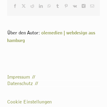
Facebook
X
Reddit
LinkedIn
WhatsApp
Tumblr
Pinterest
Vk
Xing
E-
Mail
Über den Autor:
olemedien | webdesign aus
hamburg
Impressum
Datenschutz
Cookie Einstellungen