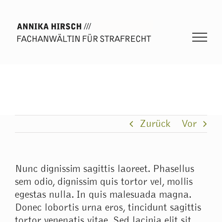
Zum
Inhalt
springen
Zurück
Vor
Nunc dignissim sagittis laoreet. Phasellus
sem odio, dignissim quis tortor vel, mollis
egestas nulla. In quis malesuada magna.
Donec lobortis urna eros, tincidunt sagittis
tortor venenatis vitae. Sed lacinia elit sit